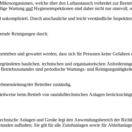
ikroorganismen, welche über den Luftaustausch verbreitet zur Beeintr
äßige Wartung
und
Hygieneinspektionen sind daher nicht nur sinnvoll, 
d unkompliziert. Durch anschauliche und leicht verständliche Inspekt
rende Reinigungen durch.
rieben und gewartet werden, dass sich für Personen keine Gefahren od
gründeten baulichen, technischen und organisatorischen Anforderungen
Betriebszustandes sind periodische Wartungs- und Reinigungstätigkeiten
ehmensleitung/der Betreiber zuständig.
eilweise beim Betrieb von raumlufttechnischen Anlagen berücksichtigt
technische Anlagen und Geräte legt den Anwendungsbereich der Richtli
unden aufhalten. Sie gilt für alle Zuluftanlagen sowie für Abluftanlage