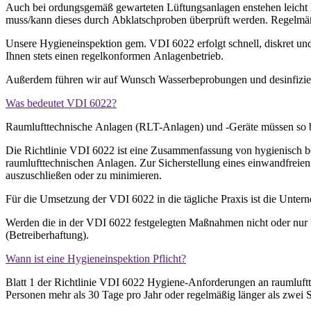
Auch bei ordungsgemäß gewarteten Lüftungsanlagen enstehen leicht M
muss/kann dieses durch Abklatschproben überprüft werden. Regelm
Unsere Hygieneinspektion gem. VDI 6022 erfolgt schnell, diskret un
Ihnen stets einen regelkonformen Anlagenbetrieb.
Außerdem führen wir auf Wunsch Wasserbeprobungen und desinfizie
Was bedeutet VDI 6022?
Raumlufttechnische Anlagen (RLT-Anlagen) und -Geräte müssen so bet
Die Richtlinie VDI 6022 ist eine Zusammenfassung von hygienisch be
raumlufttechnischen Anlagen. Zur Sicherstellung eines einwandfreien 
auszuschließen oder zu minimieren.
Für die Umsetzung der VDI 6022 in die tägliche Praxis ist die Untern
Werden die in der VDI 6022 festgelegten Maßnahmen nicht oder nur t
(Betreiberhaftung).
Wann ist eine Hygieneinspektion Pflicht?
Blatt 1 der Richtlinie VDI 6022 Hygiene-Anforderungen an raumluft
Personen mehr als 30 Tage pro Jahr oder regelmäßig länger als zwei St