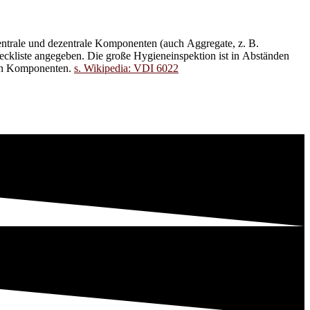
entrale und dezentrale Komponenten (auch Aggregate, z. B.
ten Komponenten.
s. Wikipedia: VDI 6022